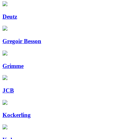
Deutz
Gregoir Besson
Grimme
JCB
Kockerling