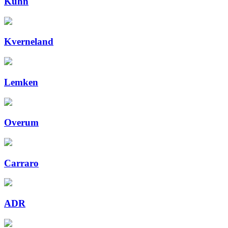
Kuhn
Kverneland
Lemken
Overum
Carraro
ADR