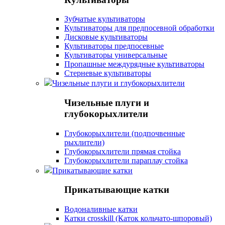
Зубчатые культиваторы
Культиваторы для предпосевной обработки
Дисковые культиваторы
Культиваторы предпосевные
Культиваторы универсальные
Пропашные междурядные культиваторы
Стерневые культиваторы
Чизельные плуги и глубокорыхлители
Чизельные плуги и
глубокорыхлители
Глубокорыхлители (подпочвенные
рыхлители)
Глубокорыхлители прямая стойка
Глубокорыхлители параплау стойка
Прикатывающие катки
Прикатывающие катки
Водоналивные катки
Катки crosskill (Каток кольчато-шпоровый)