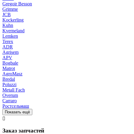
Gregoir Besson
Grimme
JCB
Kockerling
Kuhn
Kverneland
Lemken
Terex
ADR
Agrisem
APV
Bogbale
Matrot
AgroMasz
Bredal
Poluzzi
Metall Fach
Overum
Carraro
Ростсельмаш
Показать ещё

Заказ запчастей