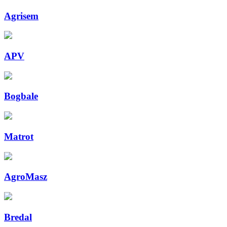
Agrisem
APV
Bogbale
Matrot
AgroMasz
Bredal