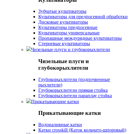
Зубчатые культиваторы
Культиваторы для предпосевной обработки
Дисковые культиваторы
Культиваторы предпосевные
Культиваторы универсальные
Пропашные междурядные культиваторы
Стерневые культиваторы
Чизельные плуги и глубокорыхлители
Чизельные плуги и
глубокорыхлители
Глубокорыхлители (подпочвенные
рыхлители)
Глубокорыхлители прямая стойка
Глубокорыхлители параплау стойка
Прикатывающие катки
Прикатывающие катки
Водоналивные катки
Катки crosskill (Каток кольчато-шпоровый)