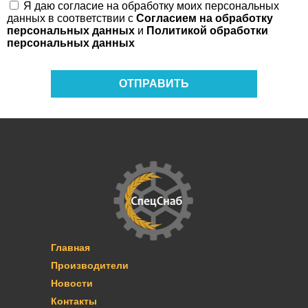
Я даю согласие на обработку моих персональных
Псков
данных в соответствии с
Согласием на обработку
Я даю согласие на обработку моих
8(8162)700-120
персональных данных в соответствии с
Согласием
персональных данных
и
Политикой обработки
на обработку персональных данных
и
Политикой обработки персональных данных
Великий Новгород
персональных данных
8(8162)700-120
Отправить
Отправить
Вологда
8(8162)700-120
ОТПРАВИТЬ
Главная
Производители
Новости
Контакты