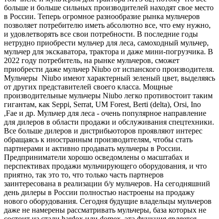
больше и больше сильных производителей находят свое место
в России. Теперь огромное разнообразие рынка мульчеров
позволяет потребителю иметь абсолютно все, что ему нужно,
и удовлетворять все свои потребности. В последние годы
нетрудно приобрести мульчер для леса, самоходный мульчер,
мульчер для экскаватора, трактора и даже мини-погрузчика. В
2022 году потребитель, на рынке мульчеров, сможет
приобрести даже мульчер Niubo от испанского производителя.
Мульчеры Niubo имеют характерный зеленый цвет, выделяясь
от других представителей своего класса. Мощные
производительные мульчеры Niubo легко противостоит таким
гигантам, как Seppi, Serrat, UM Forest, Berti (delta), Orsi, Ino
,Fae и др. Мульчер для леса - очень популярное направление
для дилеров в области продажи и обслуживания спецтехники.
Все больше дилеров и дистрибьюторов проявляют интерес
обращаясь к иностранным производителям, чтобы стать
партнерами и активно продавать мульчеры в России.
Предприниматели хорошо осведомлены о масштабах и
перспективах продажи мульчирующего оборудования, и что
приятно, так это то, что только часть партнеров
заинтересована в реализации б/у мульчеров. На сегодняшний
день дилеры в России полностью настроены на продажу
нового оборудования. Сегодня будущие владельцы мульчеров
даже не намерены рассматривать мульчеры, база которых не
состоит из стали hardox или domex, эта функция является