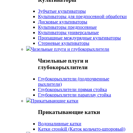
Зубчатые культиваторы
Культиваторы для предпосевной обработки
Дисковые культиваторы
Культиваторы предпосевные
Культиваторы универсальные
Пропашные междурядные культиваторы
Стерневые культиваторы
Чизельные плуги и глубокорыхлители
Чизельные плуги и
глубокорыхлители
Глубокорыхлители (подпочвенные
рыхлители)
Глубокорыхлители прямая стойка
Глубокорыхлители параплау стойка
Прикатывающие катки
Прикатывающие катки
Водоналивные катки
Катки crosskill (Каток кольчато-шпоровый)