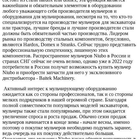
важнейшим и обязательным элементом в оборудовании
любого уважающего себя производителя мульчеров и
оборудования для мульчирования, несмотря на то, что кто-то
специализируется на производстве мульчеров для экскаватора
или трактора, лучшие бренды и лучшие производители стали
должны быть обязательной частью производства. Лидером
рынка по производству стальных компонентов, безусловно,
являются Hardox, Domex и Stranks. Сейчас трудно представить
профессиональную спецтехнику, лишенную этих
компонентов. Распространение мульчеров Niubo в России и
странах СНГ сейчас не очень велико, однако уже в 2022 году
потребители в России получат возможность купить мульчер
Niubo и приобрести запчасти для него у эксклюзивного
дистрибьютора - Baitek Machinery.
Активный интерес к мульчирующему оборудованию
ожидается как со стороны профессионалов, так и со стороны
мелких подрядчиков в нашей огромной стране. Благодаря
полной совместимости популярных моделей экскаваторов,
мульчеры также стали популярными, при этом ожидается
увеличение спроса и роста продаж. Обычно сезон продаж
мульчеров начинается в конце зимы - начале весны, именно
поэтому о покупке мульчеров необходимо подумать заранее,
ведь очередь на их покупку действительно большая.
Ожидается, что мульчеры Niubo также обретут популярность в