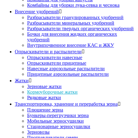
Комбайны для уборки лука-севка и чеснока
Внесение удобрений

Разбрасыватели гранулированных удобрений
Разбрасыватели минеральных удобрений
Разбрасыватели твердых органических удобрений
Бочки для внесения жидких органических
удобрений
Внутрипочвенное внесение КАС и ЖКУ
Опрыскиватели и распылители

Опрыскиватели навесные
Опрыскиватели прицепные
Навесные аэрозольные распылители
Прицепные аэрозольные распылители
Жатки

Зерновые жатки
Кормоуборочные жатки
Рядковые жатки
Транспортировка, хранение и переработка зерна

Плющение зерна
Бункеры-перегрузчики зерна
Мобильные зерносушилки
Стационарные зерносушилки
Зерновозы
Протравливатели семян