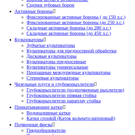
Сцепки зубовых борон
Активные бороны

Фиксированные активные бороны ( до 150 л.с.)
Фиксированные активные бороны (до 250 л.с.)
Складные активные бороны (до 280 л.с.)
Складные активные бороны (до 450 л.с.)
Культиваторы

Зубчатые культиваторы
Культиваторы для предпосевной обработки
Дисковые культиваторы
Культиваторы предпосевные
Культиваторы универсальные
Пропашные междурядные культиваторы
Стерневые культиваторы
Чизельные плуги и глубокорыхлители

Глубокорыхлители (подпочвенные рыхлители)
Глубокорыхлители прямая стойка
Глубокорыхлители параплау стойка
Прикатывающие катки

Водоналивные катки
Катки crosskill (Каток кольчато-шпоровый)
Почвенные фрезы

Грядообразователи