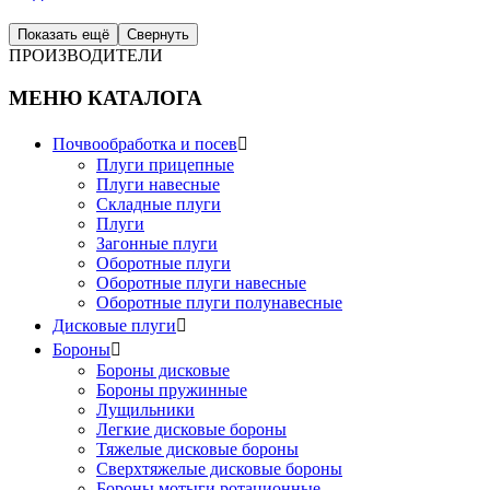
Показать ещё
Свернуть
ПРОИЗВОДИТЕЛИ
МЕНЮ КАТАЛОГА
Почвообработка и посев

Плуги прицепные
Плуги навесные
Складные плуги
Плуги
Загонные плуги
Оборотные плуги
Оборотные плуги навесные
Оборотные плуги полунавесные
Дисковые плуги

Бороны

Бороны дисковые
Бороны пружинные
Лущильники
Легкие дисковые бороны
Тяжелые дисковые бороны
Сверхтяжелые дисковые бороны
Бороны мотыги ротационные