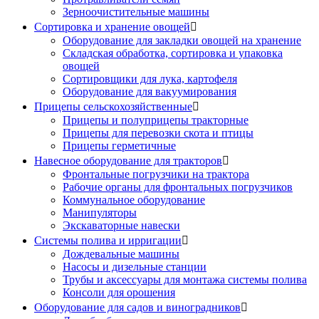
Зерноочистительные машины
Сортировка и хранение овощей

Оборудование для закладки овощей на хранение
Складская обработка, сортировка и упаковка
овощей
Сортировщики для лука, картофеля
Оборудование для вакуумирования
Прицепы сельскохозяйственные

Прицепы и полуприцепы тракторные
Прицепы для перевозки скота и птицы
Прицепы герметичные
Навесное оборудование для тракторов

Фронтальные погрузчики на трактора
Рабочие органы для фронтальных погрузчиков
Коммунальное оборудование
Манипуляторы
Экскаваторные навески
Системы полива и ирригации

Дождевальные машины
Насосы и дизельные станции
Трубы и аксессуары для монтажа системы полива
Консоли для орошения
Оборудование для садов и виноградников
