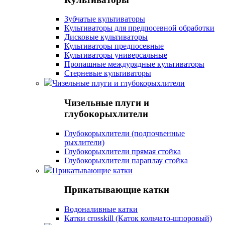
Зубчатые культиваторы
Культиваторы для предпосевной обработки
Дисковые культиваторы
Культиваторы предпосевные
Культиваторы универсальные
Пропашные междурядные культиваторы
Стерневые культиваторы
Чизельные плуги и глубокорыхлители
Чизельные плуги и
глубокорыхлители
Глубокорыхлители (подпочвенные
рыхлители)
Глубокорыхлители прямая стойка
Глубокорыхлители параплау стойка
Прикатывающие катки
Прикатывающие катки
Водоналивные катки
Катки crosskill (Каток кольчато-шпоровый)