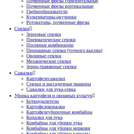
Почвенные фрезы горизонтальные
Почвенные фрезы вертикальные
Гребнеобразователи
Культиваторы-окучники
Ротоваторы, почвенные фрезы
Сеялки

Зерновые сеялки
Пневматические сеялки
Посевные комбинации
Пропашные сеялки (точного высева)
Овощные сеялки
Механические сеялки
Зерно-травянные сеялки
Сажалки

Картофелесажалки
Сеялки и рассадочные машины
Сажалки для лука-севка
Уборка картофеля и овощных культур

Ботвоудалители
Картофелекопалки
Картофелеуборочные комбайны
Копалки для лука
Комбайны для уборки лука
Комбайны для уборки моркови
Комбайны для уборки капусты