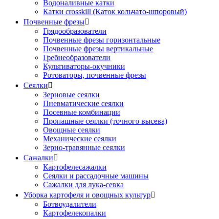
Водоналивные катки
Катки crosskill (Каток кольчато-шпоровый)
Почвенные фрезы

Грядообразователи
Почвенные фрезы горизонтальные
Почвенные фрезы вертикальные
Гребнеобразователи
Культиваторы-окучники
Ротоваторы, почвенные фрезы
Сеялки

Зерновые сеялки
Пневматические сеялки
Посевные комбинации
Пропашные сеялки (точного высева)
Овощные сеялки
Механические сеялки
Зерно-травянные сеялки
Сажалки

Картофелесажалки
Сеялки и рассадочные машины
Сажалки для лука-севка
Уборка картофеля и овощных культур

Ботвоудалители
Картофелекопалки