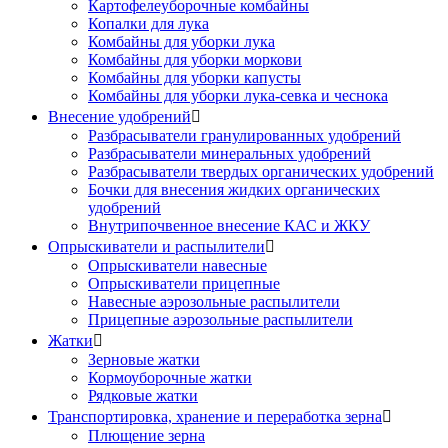
Картофелеуборочные комбайны
Копалки для лука
Комбайны для уборки лука
Комбайны для уборки моркови
Комбайны для уборки капусты
Комбайны для уборки лука-севка и чеснока
Внесение удобрений

Разбрасыватели гранулированных удобрений
Разбрасыватели минеральных удобрений
Разбрасыватели твердых органических удобрений
Бочки для внесения жидких органических
удобрений
Внутрипочвенное внесение КАС и ЖКУ
Опрыскиватели и распылители

Опрыскиватели навесные
Опрыскиватели прицепные
Навесные аэрозольные распылители
Прицепные аэрозольные распылители
Жатки

Зерновые жатки
Кормоуборочные жатки
Рядковые жатки
Транспортировка, хранение и переработка зерна

Плющение зерна