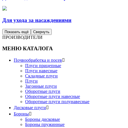
Для ухода за насаждениями
Показать ещё
Свернуть
ПРОИЗВОДИТЕЛИ
МЕНЮ КАТАЛОГА
Почвообработка и посев

Плуги прицепные
Плуги навесные
Складные плуги
Плуги
Загонные плуги
Оборотные плуги
Оборотные плуги навесные
Оборотные плуги полунавесные
Дисковые плуги

Бороны

Бороны дисковые
Бороны пружинные