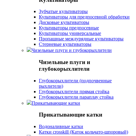
Зубчатые культиваторы
Культиваторы для предпосевной обработки
Дисковые культиваторы
Культиваторы предпосевные
Культиваторы универсальные
Пропашные междурядные культиваторы
Стерневые культиваторы
Чизельные плуги и глубокорыхлители
Чизельные плуги и
глубокорыхлители
Глубокорыхлители (подпочвенные
рыхлители)
Глубокорыхлители прямая стойка
Глубокорыхлители параплау стойка
Прикатывающие катки
Прикатывающие катки
Водоналивные катки
Катки crosskill (Каток кольчато-шпоровый)