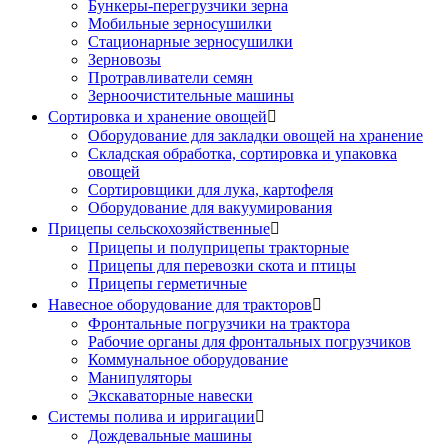
Бункеры-перегрузчики зерна
Мобильные зерносушилки
Стационарные зерносушилки
Зерновозы
Протравливатели семян
Зерноочистительные машины
Сортировка и хранение овощей

Оборудование для закладки овощей на хранение
Складская обработка, сортировка и упаковка
овощей
Сортировщики для лука, картофеля
Оборудование для вакуумирования
Прицепы сельскохозяйственные

Прицепы и полуприцепы тракторные
Прицепы для перевозки скота и птицы
Прицепы герметичные
Навесное оборудование для тракторов

Фронтальные погрузчики на трактора
Рабочие органы для фронтальных погрузчиков
Коммунальное оборудование
Манипуляторы
Экскаваторные навески
Системы полива и ирригации

Дождевальные машины