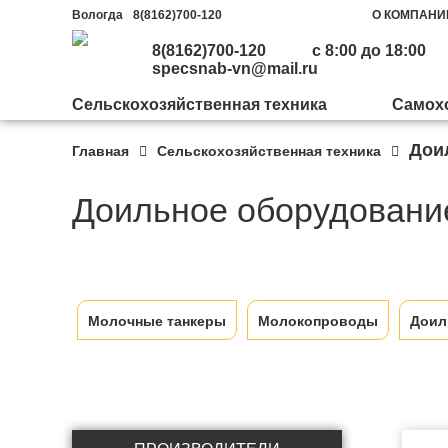
Вологда
8(8162)700-120
О КОМПАНИ
8(8162)700-120
с 8:00 до 18:00
specsnab-vn@mail.ru
Сельскохозяйственная техника
Самохо
Дои
Главная
Сельскохозяйственная техника
Машиностроительный
Почвообработка и посев
Трактора
Щеточное оборудование
Завод «Бецема»
Доильное оборудовани
Дисковые плуги
Бульдозеры
Фронтальные погрузчики
Автогудронаторы
Комбинированные
Гудронаторы и
Бороны
Инженерные машины
дорожные машины КДМ
заливщики швов
Молочные танкеры
Молокопроводы
Доил
Активные бороны
Гусеничный ход
Отвалы на автомобили
Машины для обочин
Машины для литого
Культиваторы
Комбайны
Отвалы на тракторы
асфальта