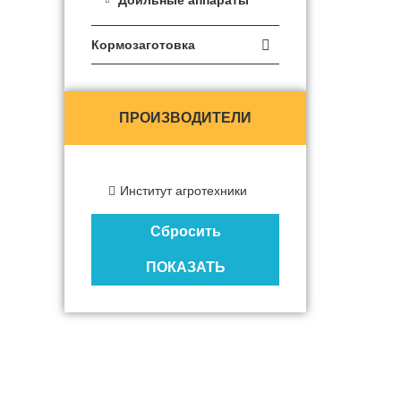
Доильные аппараты
Для лесных машин
Кормозаготовка

Косилки дисковые
Косилки барабанные
Грабли и ворошилки
ПРОИЗВОДИТЕЛИ
Пресс подборщики
Обмотчики рулонов
Кормораздатчики и
Институт агротехники
измельчители
Пресс-подборщики
Сбросить
Ременные с переменной
камерой
ПОКАЗАТЬ
Вальцовые с
фиксированной камерой
Цепочно-планчатые с
фиксированной камерой
Косилки
Фронтальные косилки
Задненавесные косилки